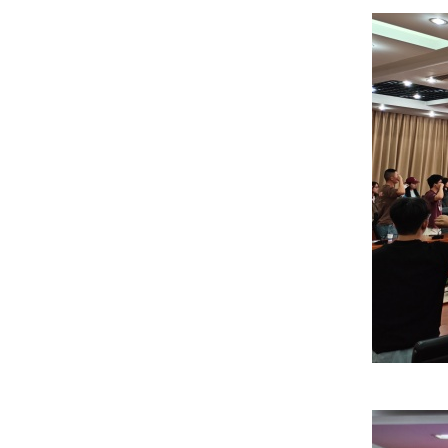
支部党员重温