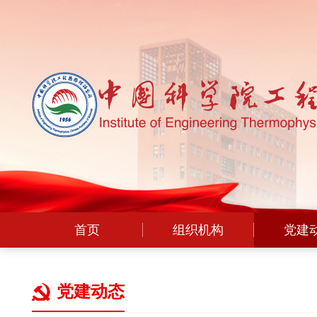
首页
组织机构
党建
党建动态