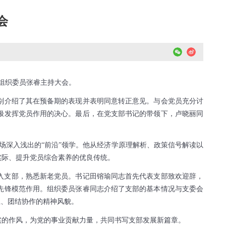
会
组织委员
张睿主持大会。
别介绍了其在预备期的表现并表明同意转正意见。与会党员充分讨
极发挥党员作用的决心。最后，在党支部书记的带领下，卢晓丽同
场深入浅出的
“
前沿
”
领学。他从经济学原理解析、政策信号解读以
实际、提升党员综合素养的优良传统。
入支部，熟悉新老党员。书记田镕瑜同志首先代表支部致欢迎辞，
先锋模范作用。组织委员张睿同志介绍了支部的基本情况与支委会
上、团结协作的精神风貌。
实的作风，为党的事业贡献力量，共同书写支部发展新篇章。