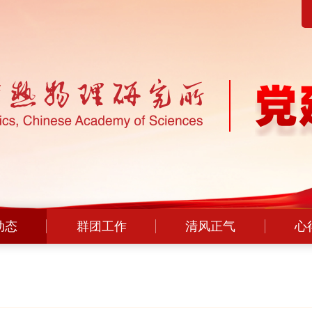
动态
群团工作
清风正气
心