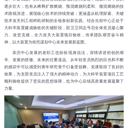
逐步壮大；也有从稀释扩散燃烧、预混燃烧到柔和、微混燃烧的技
术路线演进，展现核心技术的持续突破；更涵盖从机理探索、关键
技术攻关到工程样机研制的全链条创新实践。结合当前中心正处于
大科学装置建成验收的关键阶段，邵卫卫同志号召全体党员凝心聚
力、攻坚克难，全力攻关大装置项目验收，传承团队艰苦奋斗精
神，以大装置为依托谋划中心未来发展新蓝图。
亲历中心发展的老职工也纷纷现身说法，深情讲述初创的艰
辛、发展的骄傲、未来的任重道远。从年轻党员热烈的目光和不断
的感叹中可以感受到青年研究骨干们备受鼓舞。党课取得了良好的
效果，为支部党员注入了强大的精神动力，为大科学装置项目工艺
顺利验收提供了坚实的思想保障，也为中心后续高质量发展凝聚了
力量。