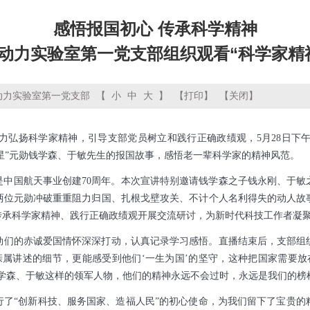
感悟报国初心 传承科学精神
动力实验室第一党支部组织观看“科学家精
动力实验室第一党支部
【
小
中
大
】
【打印】
【关闭】
力弘扬科学家精神，引导支部党员树立和践行正确政绩观，5月28日下
一星”元勋钱学森、于敏先生的报国故事，感悟老一辈科学家的精神风范。
，也是中国航天事业创建70周年。本次宣讲特别邀请钱学森之子钱永刚、于
两位元勋冲破重重阻力归国、扎根戈壁攻关、不计个人名利得失的动人故
传承科学家精神、践行正确政绩观开展交流研讨，为新时代科技工作者凝
勋们的赤诚爱国情怀深深打动，认真记录学习感悟。直播结束后，支部组
亲属讲述的细节，更能感受到他们‘一生为国’的坚守，这种把国家需要放
学森、于敏这样的领军人物，他们的精神永远不会过时，永远是我们的榜
行了“创新科技、服务国家、造福人民”的初心使命，为我们留下了宝贵的