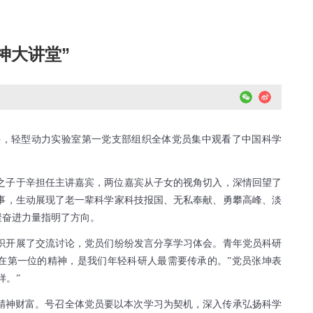
神大讲堂”
午，轻型动力实验室第一党支部组织全体党员集中观看了中国科学
敏之子于辛担任主讲嘉宾，两位嘉宾从子女的视角切入，深情回望了
事，生动展现了老一辈科学家科技报国、无私奉献、勇攀高峰、淡
聚奋进力量指明了方向。
织开展了交流讨论，党员们纷纷发言分享学习体会。青年党员科研
在第一位的精神，是我们年轻科研人最需要传承的。”党员张坤表
样。”
精神财富。号召全体党员要以本次学习为契机，深入传承弘扬科学