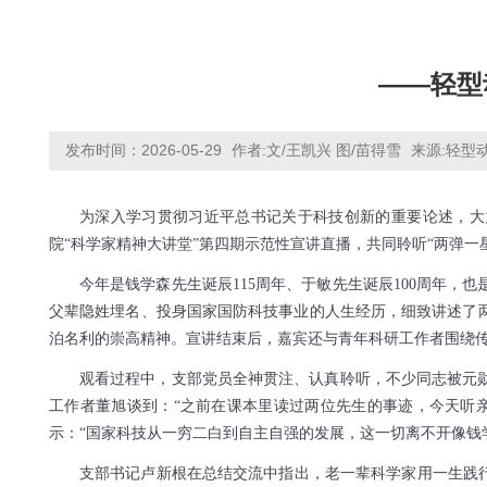
——轻型
发布时间：2026-05-29
作者:文/王凯兴 图/苗得雪
来源:轻型
为深入学习贯彻习近平总书记关于科技创新的重要论述，大
院“科学家精神大讲堂”第四期示范性宣讲直播，共同聆听“两弹
今年是钱学森先生诞辰115周年、于敏先生诞辰100周年
父辈隐姓埋名、投身国家国防科技事业的人生经历，细致讲述了
泊名利的崇高精神。宣讲结束后，嘉宾还与青年科研工作者围绕
观看过程中，支部党员全神贯注、认真聆听，不少同志被元
工作者董旭谈到：“之前在课本里读过两位先生的事迹，今天听
示：“国家科技从一穷二白到自主自强的发展，这一切离不开像钱
支部书记卢新根在总结交流中指出，老一辈科学家用一生践