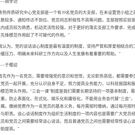
—胡学功
热传质研究中心党支部是一个有39名党员的大支部，在未设置党小组之
人数较多、通知传达不到位、党员同志积极性不高等问题。支部按照实验
组内成员较为熟悉，机动灵活性较强，对于更好的落实支部工作要求、完
挥先锋模范作用起了不可替代的作用。”
认为，党的谈话谈心制度是最有温度的制度，坚持严管和厚爱相结合的
舒缓压力、明确未来科研工作方向以及人生发展有着重要的帮助。”
—于樱迎
先作为一名党员，需要增强党的意识和觉悟，无论职务高低，都需要参
议党员一起开展，充分认识自身不足，努力提高业务能力，以科技报国和
的模范带头作用。“三会一课”制度是我们需要长期坚持的一项基本制度，
庄重，防止表面化、形式化、娱乐化和庸俗化，不能用业务会代替“三会”
开展。缴纳党费作为一名党员的基本义务，每月需按时缴纳，通过每月按
份与职责。谈心谈话制度作为组织生活制度的一项内容也是需要广大党员
成员和党员之间需要经常谈心谈话，而且普通党员之间也需要经常性谈心
帮助提高。”