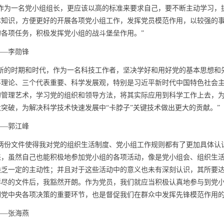
为一名党小组组长，更应该以高的标准来要求自己，要不断主动学习，
本知识，方便更好的开展各项党小组工作，发挥党员模范作用，以较强的
的各项任务，积极发挥党小组的战斗堡垒作用。”
—李勋锋
的时期和时代，作为一名科技工作者，坚决学好和用好党的基本思想和
平理论、三个代表重要、科学发展观，特别是习近平新时代中国特色社会
的管理艺术，学习党的组织和领导方法，将其实际应用到科学工作上去，
大突破，为解决科学技术快速发展中“卡脖子”关键技术做出更大的贡献。”
—郭江峰
份文件使得我对党的组织生活制度、党小组工作规则都有了更加具体认
来，虽然自己也能积极地参加党小组的各项活动，像是党小组会、组织生
缺乏一定的主动性；并且对于这些活动中的意义也未有深刻认识，其所要
详尽的文件后，我豁然开朗。作为党员，我们就应当积极认真地参与到党
彻党中央各项决策的重要环节，也是督促我们在群众中发挥先锋模范作用
—张海燕