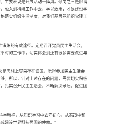
动。主要表现是开展活动一阵风。倾向之三是脸谱
去，融入到科研工作中去，学以致用，才是建设学
严格落实组织生活制度，对我们基层党组织党建工
性锻炼的有效途径。定期召开党员民主生活会，
在平时的工作中，切实体会到还有很多需要改进与
次是思想上容易存在误区，觉得参加民主生活会
不够。所以，针对上述存在的问题，需要切实积极
质，扎实召开民主生活会，不断解决矛盾，促进团
科学精神，从知识学习中去守初心，从实践中和
完成建设世界科技强国的使命。”