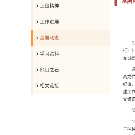
基层
上级精神
工作进展
基层动态
为深
行）》
学习资料
党员
通过
他山之石
高党
纪律
相关链接
建工
党组
部分
“过
于种