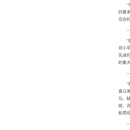
“作
的基
交办
—
“新
邓小
先进
的重
—
“两
直以
与，
统、
和贯
—