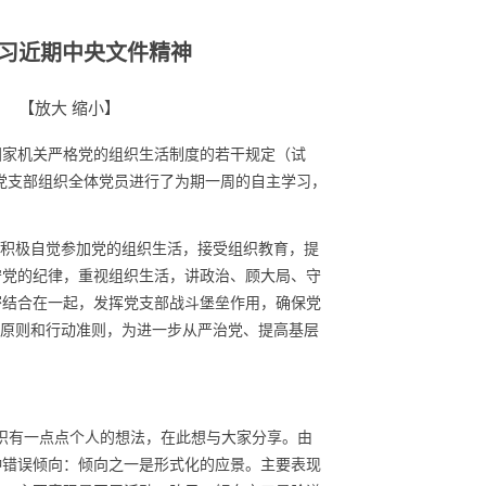
习近期中央文件精神
【
放大
缩小
】
家机关严格党的组织生活制度的若干规定（试
心党支部组织全体党员进行了为期一周的自主学习，
积极自觉参加党的组织生活，接受组织教育，提
守党的纪律，重视组织生活，讲政治、顾大局、守
密结合在一起，发挥党支部战斗堡垒作用，确保党
导原则和行动准则，为进一步从严治党、提高基层
织有一点点个人的想法，在此想与大家分享。由
种错误倾向：倾向之一是形式化的应景。主要表现