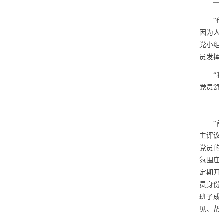
—
“传
因为
党小
员发
“我
党员
—
“首
主评
党员
氛围
定期
员身
班子
见、