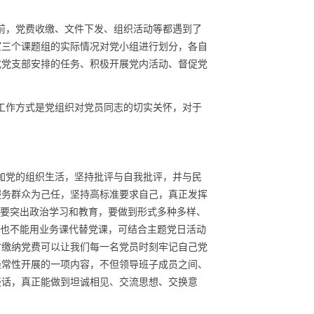
前，党费收缴、文件下发、组织活动等都遇到了
室三个课题组的实际情况对党小组进行划分，各自
成党支部安排的任务、积极开展党内活动、督促党
工作方式是党组织对党员同志的切实关怀，对于
加党的组织生活，坚持批评与自我批评，并与民
服务群众为己任，坚持高标准要求自己，真正发挥
需要突出政治学习和教育，要做到形式多种多样、
，也不能用业务课代替党课，可结合主题党日活动
时缴纳党费可以让我们每一名党员时刻牢记自己党
经常性开展的一项内容，不但领导班子成员之间、
谈话，真正能做到坦诚相见、交流思想、交换意