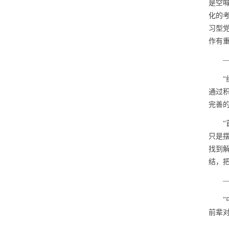
是空
化的
习型
作有
—
“组
通过
完善
“首
只是
找到
结，
—
“中
前辈