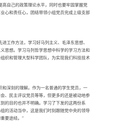
提高自己的政策理论水平，同时也要牢固掌握党
事业心和责任心，团结带领小组党员完成上级支部
先进工作方法，学习好马列主义、毛泽东思想、
主义思想。学习马列哲学思想中科学的学习方法和
为组织和管理大型科学团队，为实现我们科技技术
识和深刻的理解。作为一名普通的学生党员，一
活会、民主评议党员等等，但更多的还是被动地参
达到的目的也并不明确。学习了下发的这两份系
小组的活动当中，这是我们时刻跟随党中央的领导
的重要途经。”