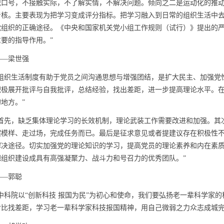
喊口号，不接触实际，不了解实情，不解决问题。倾向之二是运动化的推
考核。主要表现为把学习变成评分指标。把学习融入到日常的组织生活中
党组织的正确途径。《中央和国家机关党小组工作规则（试行）》提出的
重要的指导作用。”
—梁世强
织生活制度有助于党员之间沟通思想与增强团结，是扩大民主、加强党
积极展开批评与自我批评，总结经验，找出差距，进一步提高理论水平。
的地方。”
先，缺乏集体理论学习的长效机制，理论武装工作需要改进和加强。其
摆模样、走过场，完成任务而已。最后是征求意见或者提建议存在积极性
解决途径。切实加强党的理论知识的学习，提高党员的理论素养和内在素
把组织建设成具有高强凝聚力、战斗力和号召力的优秀团队。”
—郭聪
科院以“创新科技 报国为民”为初心和使命，我们要弘扬老一辈科学家的
对比找差距，学习老一辈科学家科技报国精神，用自己微弱之力众志成城