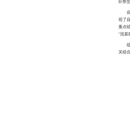
织参
视了
重点
“找差
关结