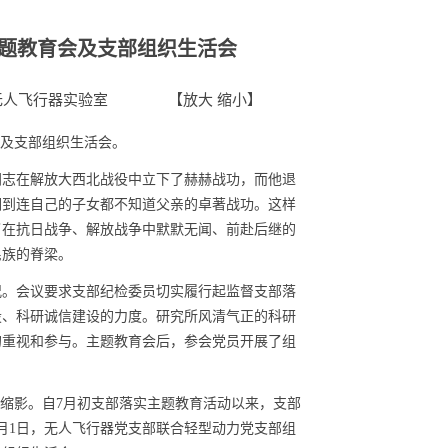
主题教育会及支部组织生活会
无人飞行器实验室
【
放大
缩小
】
会及支部组织生活会。
同志在解放大西北战役中立下了赫赫战功，而他退
调到连自己的子女都不知道父亲的卓著战功。这样
了在抗日战争、解放战争中默默无闻、前赴后继的
民族的脊梁。
况。会议要求
支部纪检委员切实履行起监督支部落
设、科研诚信建设的力度。
研究所风清气正的科研
的重视和参与。主题教育会后，参会党员开展了组
个缩影。自
7
月初支部落实主题教育活动以来，支部
月
1
日，无人飞行器党支部联合轻型动力党支部组