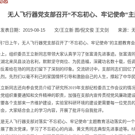
动态
无人飞行器党支部召开“不忘初心、牢记使命”
发表日期：2019-08-15
文/王立新 图/倪文俊 王文剑
来源：
月
7
日上午，无人飞行器党支部召开了“不忘初心、牢记使命”的主题教育
会上，组织委员王立新同志带领大家认真学习了张富清先进事迹。张富清
在湖北来凤县淡泊名利，默默坚守岗位、为民造福，深藏功名数十载，低
的反差给在场的同志们留下了深刻的印象。交流研讨中，支部同志们回忆
先烈。先烈们以毫不利己的家国情怀引导和激励自己的人生，撑起了中华
王立新同志还向参会党员介绍了研究所
2019
年支部纪检委员工作会议的情
级党组织重要通知和文件精神的职责，加强在支部内宣传贯彻党风廉政建
需要各个支部来一齐维护建设，实验室科研环境的建设更需要每一位党员
活会，大家结合会上的学习内容，开展了批评与自我批评。
这是无人飞行器支部对落实“不忘初心、牢记使命”主题教育活动落实的一
开展了数次党课，学习了不忘初心的内涵、黄文秀同志典型先进事迹等。
8