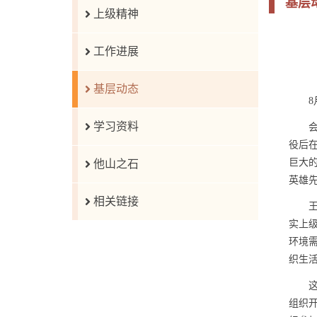
基层
上级精神
工作进展
基层动态
8
学习资料
役后
巨大
他山之石
英雄
相关链接
实上
环境
织生
组织