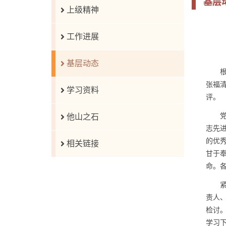
基层
上级精神
工作进展
基层动态
张福
学习资料
评。
他山之石
志先
的优
相关链接
甘于
命。
责人
检讨
学习