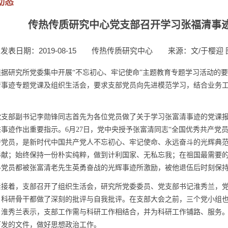
动态
传热传质研究中心党支部召开学习张福清事
发表日期：2019-08-15
传热传质研究中心
来源：文/于樱迎 
根据研究所党委集中开展“不忘初心、牢记使命”主题教育专题学习活动的
清事迹专题党课及组织生活会，要求支部党员向先进模范学习，结合业务
党支部副书记李勋锋同志首先为各位党员做了关于学习张富清事迹的党课
进事迹作出重要指示。
6
月
27
日，党中央授予张富清同志“全国优秀共产党
秀党员，是新时代中国共产党人不忘初心、牢记使命、永远奋斗的光辉典
奉献；始终保持一份朴实纯粹，做到计利国家、无私忘我；在祖国最需要
各党员都被张富清老先生英勇奋战的光辉事迹所激励，被他退伍后时刻保
紧接着，支部召开了
组织生活会，研究所党委委员、党支部书记淮秀兰，
、科研骨干都做了深刻的批评与自我批评。在支部大会之前，三个党小组
。
淮秀兰
表示，支部工作需与科研工作相结合，并为科研工作铺路、服务
下发的文件，做好思想政治工作。