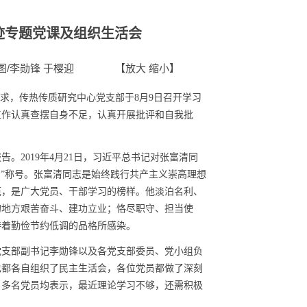
迹专题党课及组织生活会
图/李勋锋 于樱迎
【
放大
缩小
】
要求，
传热传质研究中心党支部于
8
月
9
日召开学习
工作认真查摆自身不足，认真开展批评和自我批
报告。
2019
年
4
月
21
日，习近平总书记对张富清同
员”称号。张富清同志是始终践行共产主义崇高理想
范，是广大党员、干部学习的榜样。他淡泊名利、
的地方艰苦奋斗、建功立业；恪尽职守、担当使
持着勤俭节约低调的品格所感染。
党支部副书记李勋锋以及
各党支部委员、党小组
负
也都各自组织了民主生活会，各位党员都做了深刻
。多名党员均表示，最近理论学习不够，还需积极