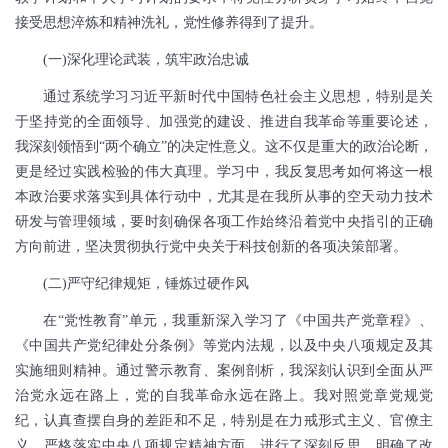
接受思想淬炼和精神洗礼，党性修养得到了提升。
(
一
)
深化理论武装，筑牢政治忠诚
通过系统学习习近平新时代中国特色社会主义思想，特别是关
于坚持党的全面领导、加强党的建设、推进自我革命等重要论述，
我深刻领悟到“两个确立”的决定性意义。这不仅是重大的政治论断，
更是经过实践检验的伟大真理。学习中，我反复思考如何将这一根
本政治要求落实到具体行动中，尤其是在我所从事的空天动力技术
研发与管理领域，要时刻确保各项工作始终沿着党中央指引的正确
方向前进，坚决贯彻执行党中央关于科技创新的各项决策部署。
(
二
)
严守纪律规矩，锤炼过硬作风
在“党性教育”单元，我重新深入学习了《中国共产党章程》、
《中国共产党纪律处分条例》等党内法规，以及中央八项规定及其
实施细则精神。通过警示教育、案例剖析，我深刻认识到全面从严
治党永远在路上，党的自我革命永远在路上。我对照党章党规党
纪，认真查摆自身的差距和不足，特别是在力戒形式主义、官僚主
义，严格落实中央八项规定精神方面，进行了深刻反思，明确了改