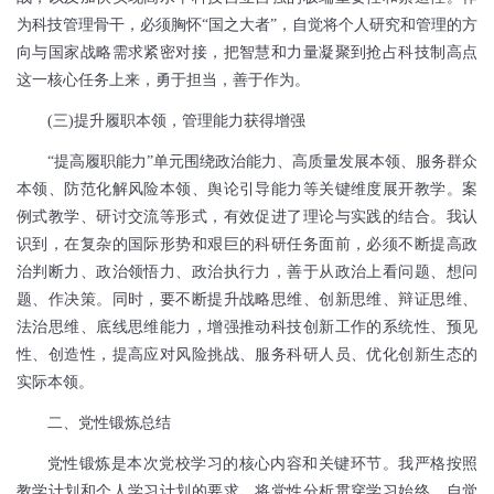
为科技管理骨干，必须胸怀“国之大者”，自觉将个人研究和管理的方
向与国家战略需求紧密对接，把智慧和力量凝聚到抢占科技制高点
这一核心任务上来，勇于担当，善于作为。
(
三
)
提升履职本领，管理能力获得增强
“提高履职能力”单元围绕政治能力、高质量发展本领、服务群众
本领、防范化解风险本领、舆论引导能力等关键维度展开教学。案
例式教学、研讨交流等形式，有效促进了理论与实践的结合。我认
识到，在复杂的国际形势和艰巨的科研任务面前，必须不断提高政
治判断力、政治领悟力、政治执行力，善于从政治上看问题、想问
题、作决策。同时，要不断提升战略思维、创新思维、辩证思维、
法治思维、底线思维能力，增强推动科技创新工作的系统性、预见
性、创造性，提高应对风险挑战、服务科研人员、优化创新生态的
实际本领。
二、党性锻炼总结
党性锻炼是本次党校学习的核心内容和关键环节。我严格按照
教学计划和个人学习计划的要求，将党性分析贯穿学习始终，自觉