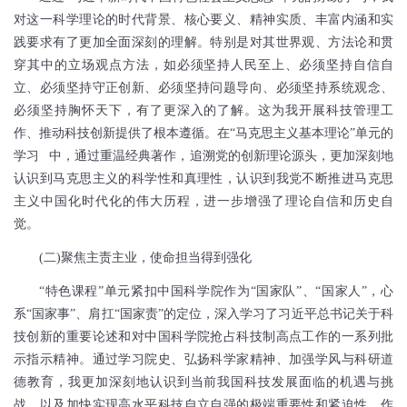
对这一科学理论的时代背景、核心要义、精神实质、丰富内涵和实
践要求有了更加全面深刻的理解。特别是对其世界观、方法论和贯
穿其中的立场观点方法，如必须坚持人民至上、必须坚持自信自
立、必须坚持守正创新、必须坚持问题导向、必须坚持系统观念、
必须坚持胸怀天下，有了更深入的了解。这为我开展科技管理工
作、推动科技创新提供了根本遵循。在“马克思主义基本理论”单元的
学习
中，通过重温经典著作，追溯党的创新理论源头，更加深刻地
认识到马克思主义的科学性和真理性，认识到我党不断推进马克思
主义中国化时代化的伟大历程，进一步增强了理论自信和历史自
觉。
(
二
)
聚焦主责主业，使命担当得到强化
“特色课程”单元紧扣中国科学院作为“国家队”、“国家人”，心
系“国家事”、肩扛“国家责”的定位，深入学习了习近平总书记关于科
技创新的重要论述和对中国科学院抢占科技制高点工作的一系列批
示指示精神。通过学习院史、弘扬科学家精神、加强学风与科研道
德教育，我更加深刻地认识到当前我国科技发展面临的机遇与挑
战，以及加快实现高水平科技自立自强的极端重要性和紧迫性。作