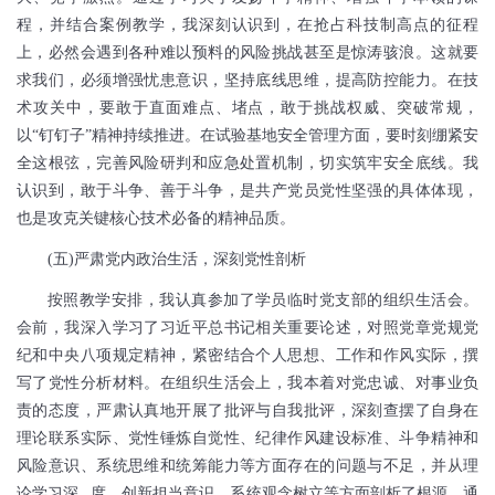
程，并结合案例教学，我深刻认识到，在抢占科技制高点的征程
上，必然会遇到各种难以预料的风险挑战甚至是惊涛骇浪。这就要
求我们，必须增强忧患意识，坚持底线思维，提高防控能力。在技
术攻关中，要敢于直面难点、堵点，敢于挑战权威、突破常规，
以“钉钉子”精神持续推进。在试验基地安全管理方面，要时刻绷紧安
全这根弦，完善风险研判和应急处置机制，切实筑牢安全底线。我
认识到，敢于斗争、善于斗争，是共产党员党性坚强的具体体现，
也是攻克关键核心技术必备的精神品质。
(
五
)
严肃党内政治生活，深刻党性剖析
按照教学安排，我认真参加了学员临时党支部的组织生活会。
会前，我深入学习了习近平总书记相关重要论述，对照党章党规党
纪和中央八项规定精神，紧密结合个人思想、工作和作风实际，撰
写了党性分析材料。在组织生活会上，我本着对党忠诚、对事业负
责的态度，严肃认真地开展了批评与自我批评，深刻查摆了自身在
理论联系实际、党性锤炼自觉性、纪律作风建设标准、斗争精神和
风险意识、系统思维和统筹能力等方面存在的问题与不足，并从理
论学习深
度、创新担当意识、系统观念树立等方面剖析了根源。通