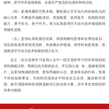
精神，坚守学术道德底线，永葆共产党员的先进性和纯洁性。
（四）是增强履职尽责本领。聚焦抢占空天动力科技制高点的
核心任务，不断提升战略谋划、资源配置、协同攻关、风险防控的
能力，勇于担当，善于作为，努力在新原理空天动力技术领域取得
突破性进展。
（五）是强化系统观念统筹。加强前瞻性思考和全局性谋划，
优化研发体系和管理流程，有效整合跨领域、跨学科创新资源，形
成推进空天动力技术创新的强大合力。
总之，此次党校学习是我人生中一段宝贵的学习经历和深刻的
党性锻炼过程。我将以此为新的起点，牢记初心使
命，砥砺奋进前
行，以更加饱满的热情、更加昂扬的斗志、更加务实的作风，投身
于科技创新事业，为加快实现高水平科技自立自强，建设航空强
国、航天强国和科技强国贡献自己的全部力量，决不辜负党组织的
培养与期望。