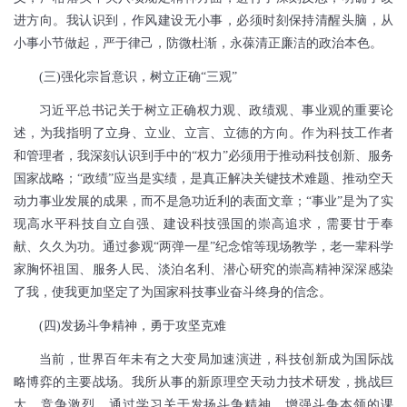
进方向。我认识到，作风建设无小事，必须时刻保持清醒头脑，从
小事小节做起，严于律己，防微杜渐，永葆清正廉洁的政治本色。
(
三
)
强化宗旨意识，树立正确“三观”
习近平总书记关于树立正确权力观、政绩观、事业观的重要论
述，为我指明了立身、立业、立言、立德的方向。作为科技工作者
和管理者，我深刻认识到手中的“权力”必须用于推动科技创新、服务
国家战略；“政绩”应当是实绩，是真正解决关键技术难题、推动空天
动力事业发展的成果，而不是急功近利的表面文章；“事业”是为了实
现高水平科技自立自强、建设科技强国的崇高追求，需要甘于奉
献、久久为功。通过参观“两弹一星”纪念馆等现场教学，老一辈科学
家胸怀祖国、服务人民、淡泊名利、潜心研究的崇高精神深深感染
了我，使我更加坚定了为国家科技事业奋斗终身的信念。
(
四
)
发扬斗争精神，勇于攻坚克难
当前，世界百年未有之大变局加速演进，科技创新成为国际战
略博弈的主要战场。我所从事的新原理空天动力技术研发，挑战巨
大、竞争激烈。通过学习关于发扬斗争精神、增强斗争本领的课