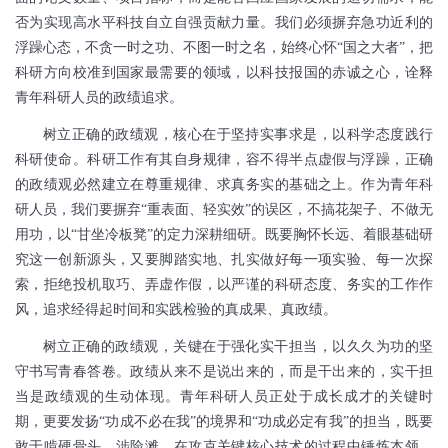
否为实现高水平科技自立自强贡献力量。我们必须摒弃急功近利的
浮躁心态，不贪一时之功、不图一时之名，始终心怀“国之大者”，把
科研方向校准到国家最需要的领域，以科技报国的赤诚之心，诠释
青年科研人员的政绩追求。
树立正确的政绩观，核心在于坚持实事求是，以科学态度践行
科研使命。科研工作有其自身规律，容不得半点虚假与浮躁，正确
的政绩观必然建立在尊重规律、求真务实的基础之上。作为青年科
研人员，我们要摒弃“重表面、轻实效”的误区，不搞花架子、不做无
用功，以“甘坐冷板凳”的定力深耕细研。既要胸怀长远、着眼基础研
究这一创新源头，又要脚踏实地、扎实做好每一项实验、每一次探
索，拒绝投机取巧、弄虚作假，以严谨的科研态度、务实的工作作
风，追求经得起时间和实践检验的真成果、真政绩。
树立正确的政绩观，关键在于强化实干担当，以久久为功的坚
守书写青春答卷。政绩从来不是说出来的，而是干出来的，实干担
当是政绩观的生动体现。青年科研人员正处于成长成才的关键时
期，更要发扬“功成不必在我”的境界和“功成必定有我”的担当，既要
敢于啃硬骨头、涉险滩，在攻克关键核心技术的过程中锤炼本领，