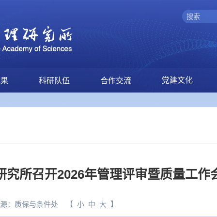
党建文化
成果
科研队伍
合作交流
研究所召开2026年管理评审暨质量工作
源：
质保与条件处
【
小
中
大
】