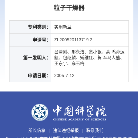
粒子干燥器
专利类别：
实用新型
申请号：
ZL200520113719.2
吕清刚、那永洁、贠小银、高 鸣孙运
第一发明人：
凯、包绍麟、矫维红、贺 军马人熊、
王东宇、雍玉梅
申请日期：
2005-7-12
所长信箱
违法违纪举报
联系我们