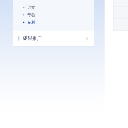
论文
专著
专利
成果推广