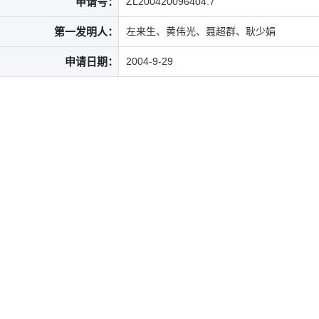
申请号：
ZL200420096404.7
第一发明人：
左来生、黄伟光、聂超群、耿少娟
申请日期：
2004-9-29