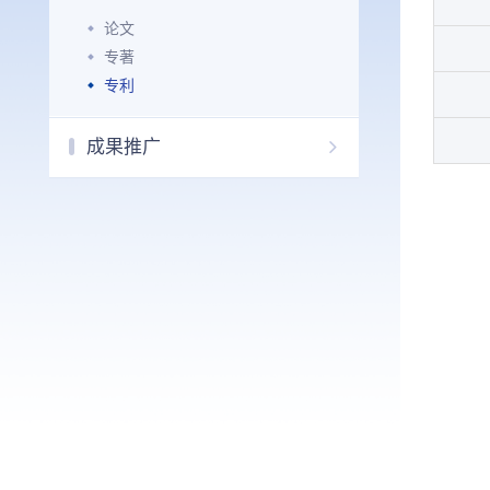
论文
专著
专利
成果推广