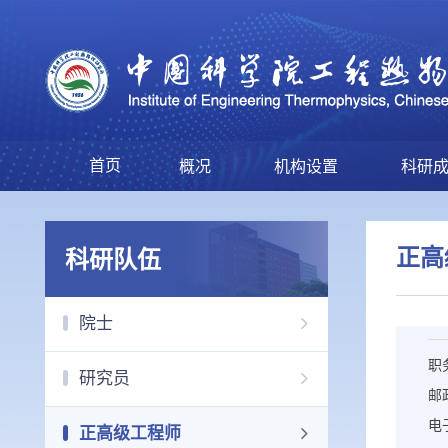
首页
概况
机构设置
科研
正高
科研队伍
院士
职
研究员
邮
电
正高级工程师