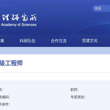
党建文化
成果
科研队伍
合作交流
级工程师
务：
职称：
政编码：
专家类别：
子邮件：