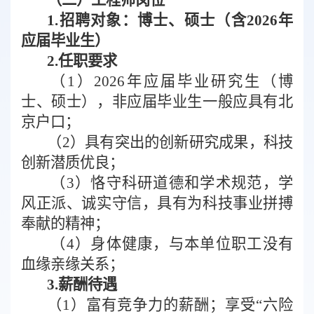
1.
招聘对象：
博士、硕士
（
含
2026
年
应届毕业生
）
2.
任职要求
（
1
）
202
6
年应届毕业研究
生
（
博
士
、
硕士）
，
非应届毕业生一般应具有北
京户口；
（
2
）具有突出的创新研究成果，科技
创新潜质优良；
（
3
）恪守科研道德和学术规范，学
风正派、诚实守信，具有为科技事业拼搏
奉献的精神
；
（
4
）身体健康，与本单位职工没有
血缘亲缘关系
；
3.
薪酬待遇
（
1
）富有竞争力的薪酬；享受“六险