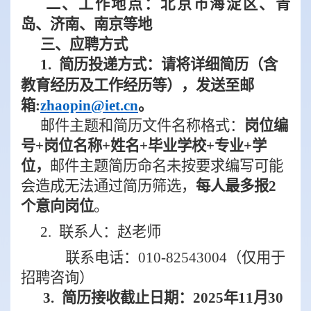
二、工作地点：北京市海淀区、青
岛、济南、南京等地
三
、应聘方式
1.
简历投递方式：请将详细简历（含
教育经历及工作经历等），发送至邮
箱
:
zhaopin@iet.cn
。
邮件主题和简历文件名称格式：
岗位编
号
+
岗位名称
+
姓名
+
毕业学校
+
专业
+
学
位，
邮件主题简历命名未按要求编写可能
会造成无法通过简历筛选，
每人最多报
2
个意向岗位
。
2.
联
系人
：赵老师
联系电话：
010-82543004
（
仅用于
招聘咨询
）
3.
简历接收截止日期：
20
25
年
11
月
3
0