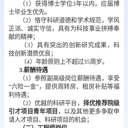
（
1
）获得博士学位
3
年以内，应届博
士毕业生优先。
（
2
）恪守科研道德和学术规范，学风
正派、诚实守信，具有为科技事业拼搏奉
献的精神；
（
3
）具有突出的创新研究成果，科
技创新潜质优良；
（
4
）年龄原则上不超过
35
周岁。
3.
薪酬待遇
（
1
）参照副高级岗位薪酬待遇，享受
“六险一金”，提供周转房、租房补贴等福
利待遇；
（
2
）
优越的科研平台，
择优推荐院级
引才项目
青年项目
，以及其他更多争取申
请人才项目、科研项目的机会；
（二）
工程师岗位