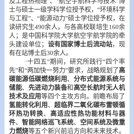
及工程热物理”、“航空宇航科学与技术”博
士与硕士一级学科学位授予权，“环境科学
与工程”、“能源动力”硕士学位授予权，在
读研究生
490
余人，与各高校联培生
160
余
人；是中国科学院大学航空宇航学院的牵
头建设单位；
设有国家博士后流动站
，现
有在站博士后
30
余人。
十四五”期间，研究所践行“四个率
“
先”和“两加快一努力”要求，战略规划了
高
碳能源低碳燃烧利用
、
分布式能源系统与
储能
、
先进动力装备
和
高空长航时无人机
技术及应用
等四个主攻方向。前瞻布局了
氢能转化利用
、
超临界二氧化碳布雷顿循
环热功转换
、
高适应性热功能材料与器
件
、
智能网络巡飞系统
、
空间系统及微重
力燃烧
等五个新兴前沿方向和未来技术。