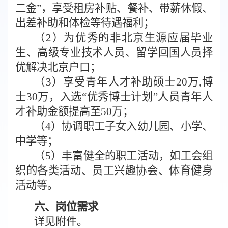
二
金”，享受租房补贴、餐补、带薪休假、
出差补助和体检等待遇福利；
（
2
）为优秀的非北京生源应届毕业
生、高级专业技术人员、留学回国人员
择
优解决北京户口
；
（
3
）
享受青年人才补助硕士
20
万
,
博
士
30
万，入选“优秀博士计划”人员青年人
才补助金额提高至
50
万；
（
4
）
协调职工子女入幼儿园、小学、
中学等；
（
5
）丰富健全的职工活动，如工会组
织的各类活动、员工兴趣协会、体育健身
活动等。
六
、
岗位需求
详见附件。