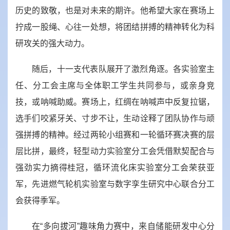
历史的致敬，也是对未来的期许。他希望大家在赛场上
拧成一股绳、心往一处想，将团结拼搏的精神转化为科
研攻关的强大动力。
随后，十一支代表队展开了激烈角逐。各实验室主
任、分工会主席与全体职工学生共同参与，或亲身竞
技，或呐喊助威。赛场上，红绸在呐喊声中反复拉锯，
选手们咬紧牙关、寸步不让，生动诠释了团队协作与顽
强拼搏的精神。经过两轮小组赛和一轮循环赛决赛的层
层比拼，最终，轻型动力实验室分工会凭借默契配合与
强劲实力摘得桂冠，循环流化床实验室分工会荣获亚
军，先进燃气轮机实验室与数字孪生研究中心联合分工
会获得季军。
在“多向拔河”趣味角力赛中，来自储能研发中心分