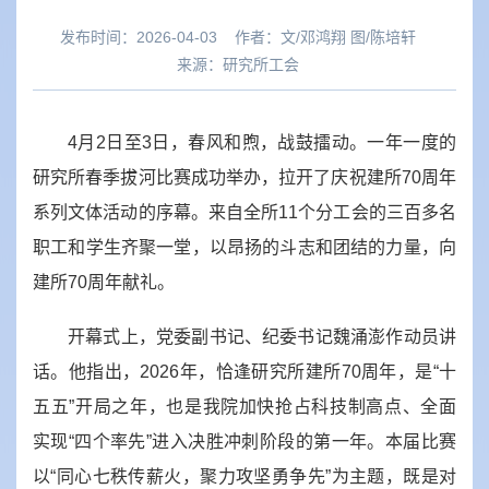
发布时间：2026-04-03
作者：
文/邓鸿翔 图/陈培轩
来源：
研究所工会
4月2日至3日，春风和煦，战鼓擂动。一年一度的
研究所春季拔河比赛成功举办，拉开了庆祝建所70周年
系列文体活动的序幕。来自全所11个分工会的三百多名
职工和学生齐聚一堂，以昂扬的斗志和团结的力量，向
建所70周年献礼。
开幕式上，党委副书记、纪委书记魏涌澎作动员讲
话。他指出，2026年，恰逢研究所建所70周年，是“十
五五”开局之年，也是我院加快抢占科技制高点、全面
实现“四个率先”进入决胜冲刺阶段的第一年。本届比赛
以“同心七秩传薪火，聚力攻坚勇争先”为主题，既是对