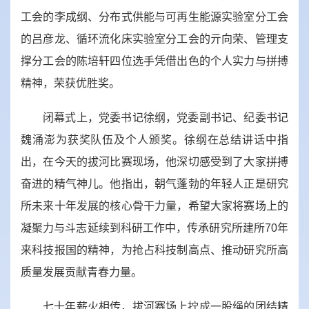
工会的李成纲、分布式供能与可再生能源实验室分工会
的吕彦龙、循环流化床实验室分工会的亓向荣、管理支
撑分工会的陈培轩四位选手凭借出色的个人实力与拼搏
精神，荣获优胜奖。
闭幕式上，党委书记徐纲，党委副书记、纪委书记
魏涌澎为获奖队伍及个人颁奖。徐纲在总结讲话中指
出，在今天的拔河比赛现场，他深切感受到了大家拼搏
奋进的精气神儿。他指出，朝气蓬勃的年轻人正是研究
所未来十年发展的核心骨干力量，希望大家将赛场上的
凝聚力与斗志延续到科研工作中，传承研究所建所70年
来科技报国的精神，为抢占科技制高点、推动研究所高
质量发展贡献青春力量。
七十年薪火相传，拔河赛场上拧成一股绳的团结精