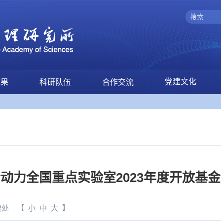
党建文化
成果
科研队伍
合作交流
动力全国重点实验室2023年度开放基
展处
【
小
中
大
】