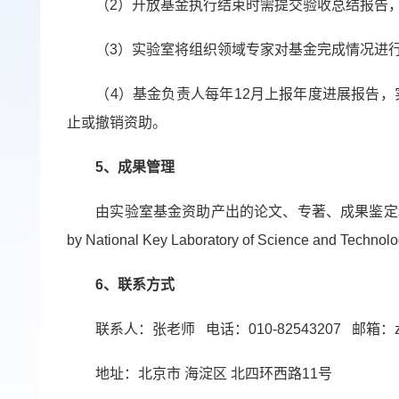
（
2
）开放基金执行结束时需提交验收总结报告
（
3
）实验室将组织领域专家对基金完成情况进
（
4
）基金负责人每年
12
月上报年度进展报告，
止或撤销资助。
5
、成果管理
由实验室基金资助产出的论文、专著、成果鉴定
by National Key Laboratory of Science and Technolog
6
、联系方式
联系人：张老师
电话：
010-82543207
邮箱：
地址：北京市
海淀区
北四环西路
11
号