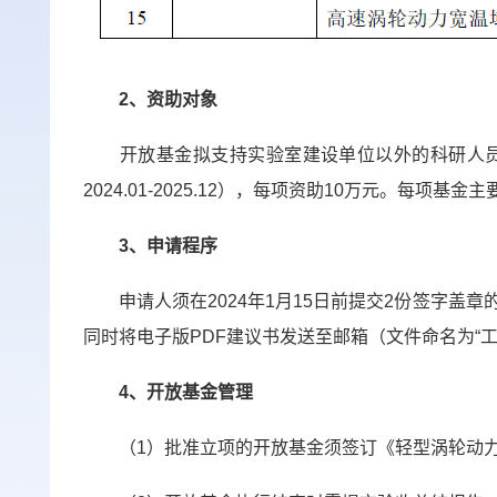
2
、资助对象
开放基金拟支持实验室建设单位以外的科研人
2024.01-2025.12
），每项资助
10
万元。每项基金主
3
、申请程序
申请人须在
2024
年
1
月
15
日前提交
2
份签字盖章
同时将电子版
PDF
建议书发送至邮箱（文件命名为
“
4
、开放基金管理
（
1
）批准立项的开放基金须签订《轻型涡轮动