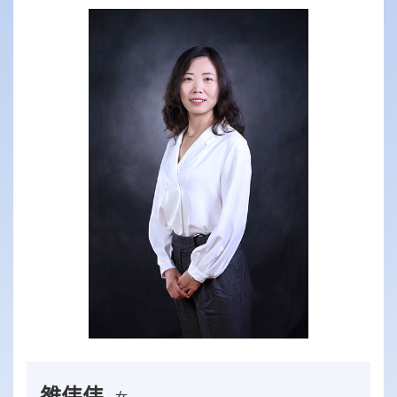
雒伟伟
女