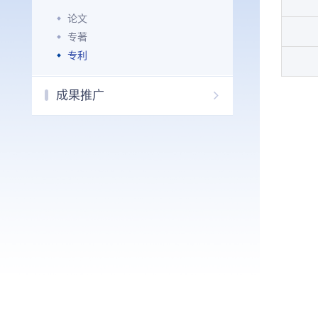
论文
专著
专利
成果推广