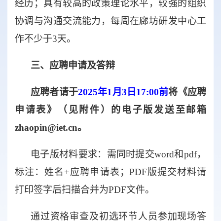
经历；具有较高的政策理论水平，较强的组织
协调与沟通交流能力，每周在廊坊研发中心工
作不少于
3
天。
三
、应聘申请及答辩
应聘者请于
202
5
年
1
月
3
日
17:00
前
将《应聘
申请表》（见附件）的电子版发送至邮箱
zhaopin
@iet.cn
。
电子版材料要求：需同时提交
word
和
pdf
，
标注：姓名
+
应聘申请表；
PDF
版提交材料请
打印签字后扫描合并为
PDF
文件。
通过资格审查及初选环节人员
参加现场答